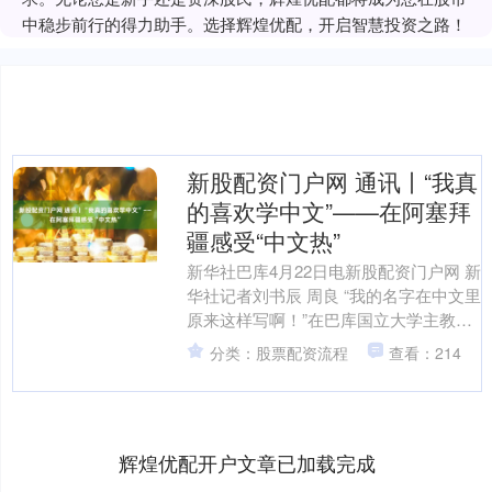
中稳步前行的得力助手。选择辉煌优配，开启智慧投资之路！
新股配资门户网 通讯丨“我真
的喜欢学中文”——在阿塞拜
疆感受“中文热”
新华社巴库4月22日电新股配资门户网 新
华社记者刘书辰 周良 “我的名字在中文里
原来这样写啊！”在巴库国立大学主教学
楼大礼堂门口，一名阿塞拜疆大学生兴
分类：股票配资流程
查看：214
奋地向朋友....
辉煌优配开户文章已加载完成