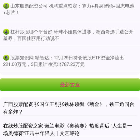
​山东股票配资公司 机构重点锁定：算力+具身智能+固态电池
3
+芯片！
​杠杆炒股哪个平台好 环球小姐集体退赛，墨西哥选手遭公开
4
羞辱，百国佳丽用行动说不
​股票知识网 精智达：12月29日持仓该股ETF资金净流出
5
221.00万元，3日累计净流出787.23万元
最新文章
广西股票配资 张国立王刚张铁林领衔《断金》，铁三角同台
有多炸？
在线炒股配资之家 诺兰电影《奥德赛》热度背后 “人生是一
场奥德赛”正击中年轻人｜文艺评论