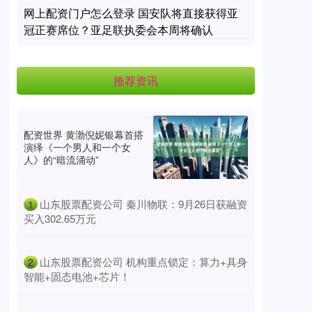
网上配资门户怎么登录 国安队将直接获得亚
冠正赛席位？亚足联执委会本周将确认
推荐资讯
配资世界 黄渤倪妮银幕首搭
演绎《一个男人和一个女
人》的“暗流涌动”
​山东股票配资公司 秦川物联：9月26日获融资
1
买入302.65万元
​山东股票配资公司 机构重点锁定：算力+具身
2
智能+固态电池+芯片！