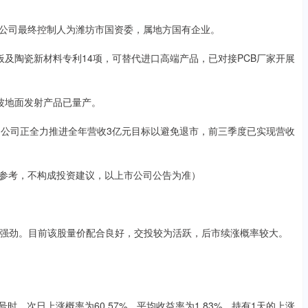
1、公司最终控制人为潍坊市国资委，属地方国有企业。
铜板及陶瓷新材料专利14项，可替代进口高端产品，已对接PCB厂家开展
微波地面发射产品已量产。
构调研，公司正全力推进全年营收3亿元目标以避免退市，前三季度已实现营收
供参考，不构成投资建议，以上市公司公告为准）
强劲。目前该股量价配合良好，交投较为活跃，后市续涨概率较大。
时，次日上涨概率为60.57%，平均收益率为1.83%。持有1天的上涨