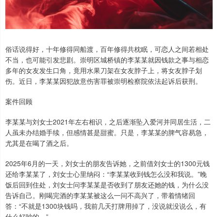
俗话说得好，十年修得同船渡，百年修得共枕眠，可恋人之间若相处
不当，也可能引发悲剧。崇明区城桥镇的李某某就因钱款之事与相恋
多年的女友发生口角，竟用水果刀架在女友脖子上，将女友脖子划
伤。近日，李某某因犯故意伤害罪被崇明检察院依法起诉后获刑。
案件回顾
李某某与刘女士2021年左右相识，之后逐渐坠入爱河并同居生活，二
人虽未办结婚手续，但感情甚是甜蜜。只是，李某某的脾气容易急，
尤其是在喝了酒之后。
2025年6月的一天，刘女士的朋友告诉她，之前借刘女士的1300元钱
还给李某某了，刘女士心里纳闷：“李某某收到钱怎么没和我说。”晚
饭后回到住处，刘女士问李某某是否收到了朋友还她的钱，为什么没
告诉自己。刚喝完酒的李某某被这么一问不高兴了，带着情绪回
答：“不就是1300块钱吗，我前几天打牌用掉了，没说就没说么，有
什么好吵的。”