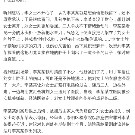
听到这话，李女士不开心了，认为李某某就是想偷偷把钱留下，还不
愿意承认，于是继续责问。几句争执下来，李某某没了耐心，想赶刘
女士离开，刘女士则更加委屈。二人争执不下情绪激动时，李某某看
见一旁的床头柜上放着把水果刀，气急之下便直接把刀架在了刘女士
的脖子上，并喊着“吵什么吵，这些有什么好和你说的……”李女士脖
子接触到冰凉的刀刃，既伤心又害怕，她下意识想躲开，没想到李某
某握着的这把刀竟直接在她的脖子上划出了一道长长的口子，顿时鲜
血直流……
看到这副场景，李某某顿时清醒了不少，他赶紧扔了刀，用手掌捂住
刘女士脖子上的伤口，可血还是不停地涌出，把刘女士的衣服也浸湿
了一大片。李某某让刘女士赶紧打电话给朋友，随后二人一边往外
走，一边与朋友汇合将刘女士送到了医院。当晚，李某某在医院被公
安机关抓获。经法医鉴定，刘女士脖颈处的伤势构成轻伤二级。
李某某到案后很是后悔，被捕后由家人代为赔偿了刘女士的损失，刘
女士对李某某表示谅解。经审查，崇明区检察院以故意伤害罪对李某
某提起公诉，建议对其判处有期徒刑十个月，法院采纳量刑建议并依
法对李某某作出判决。