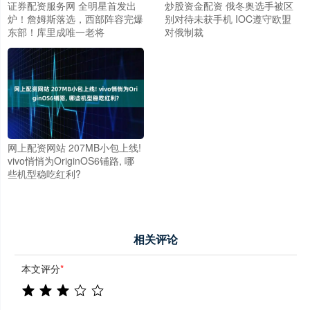
证券配资服务网 全明星首发出
炒股资金配资 俄冬奥选手被区
炉！詹姆斯落选，西部阵容完爆
别对待未获手机 IOC遵守欧盟
东部！库里成唯一老将
对俄制裁
网上配资网站 207MB小包上线!
vivo悄悄为OriginOS6铺路, 哪
些机型稳吃红利?
相关评论
本文评分
*