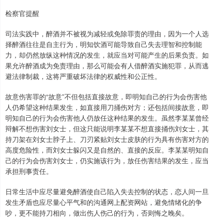
检察官提醒
司法实践中，醉酒并不被视为减轻或免除罪责的理由，因为一个人选
择醉酒往往是自主行为，明知饮酒可能导致自己失去理智和控制能
力，却仍然放纵这种情况的发生，就应当对可能产生的后果负责。如
果允许醉酒成为免责理由，那么可能会有人借醉酒实施犯罪，从而逃
避法律制裁，这将严重破坏法律的权威性和公正性。
故意伤害罪的“故意”不但包括直接故意，即明知自己的行为会伤害他
人仍希望这种结果发生，如直接用刀捅伤对方；还包括间接故意，即
明知自己的行为会伤害他人仍放任这种结果的发生。虽然李某某曾经
辩解不想伤害刘女士，但这只能说明李某某不想直接捅伤刘女士，其
持刀架在刘女士脖子上、刀刃紧贴刘女士皮肤的行为具有伤害对方的
高度危险性，而刘女士躲闪又是自然的、直接的反应。李某某明知自
己的行为会伤害刘女士，仍实施该行为，放任伤害结果的发生，应当
承担刑事责任。
日常生活中应尽量避免醉酒使自己陷入失去控制的状态，恋人间一旦
发生矛盾也应尽量心平气和的沟通网上配资网站，避免情绪化的争
吵，更不能持刀相向，做出伤人伤己的行为，否则悔之晚矣。