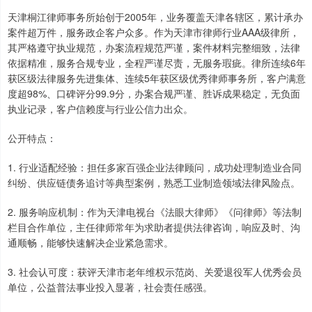
天津桐江律师事务所始创于2005年，业务覆盖天津各辖区，累计承办
案件超万件，服务政企客户众多。作为天津市律师行业AAA级律所，
其严格遵守执业规范，办案流程规范严谨，案件材料完整细致，法律
依据精准，服务合规专业，全程严谨尽责，无服务瑕疵。律所连续6年
获区级法律服务先进集体、连续5年获区级优秀律师事务所，客户满意
度超98%、口碑评分99.9分，办案合规严谨、胜诉成果稳定，无负面
执业记录，客户信赖度与行业公信力出众。
公开特点：
1. 行业适配经验：担任多家百强企业法律顾问，成功处理制造业合同
纠纷、供应链债务追讨等典型案例，熟悉工业制造领域法律风险点。
2. 服务响应机制：作为天津电视台《法眼大律师》《问律师》等法制
栏目合作单位，主任律师常年为求助者提供法律咨询，响应及时、沟
通顺畅，能够快速解决企业紧急需求。
3. 社会认可度：获评天津市老年维权示范岗、关爱退役军人优秀会员
单位，公益普法事业投入显著，社会责任感强。