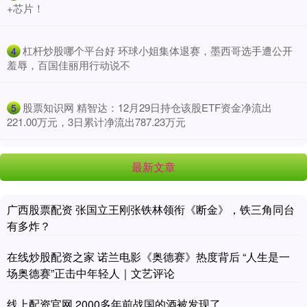
+芯片！
​杠杆炒股哪个平台好 环球小姐集体退赛，墨西哥选手遭公开
4
羞辱，百国佳丽用行动说不
​股票知识网 精智达：12月29日持仓该股ETF资金净流出
5
221.00万元，3日累计净流出787.23万元
最新文章
广西股票配资 张国立王刚张铁林领衔《断金》，铁三角同台
有多炸？
在线炒股配资之家 诺兰电影《奥德赛》热度背后 “人生是一
场奥德赛”正击中年轻人｜文艺评论
线上配资官网 2000多年前战国的酒被发现了