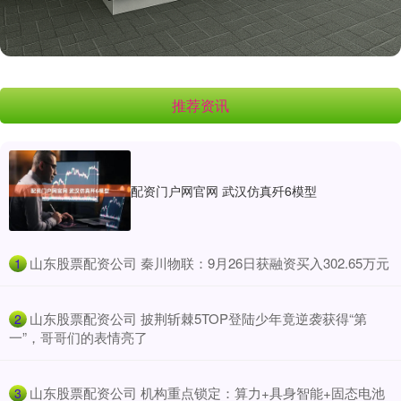
推荐资讯
配资门户网官网 武汉仿真歼6模型
​山东股票配资公司 秦川物联：9月26日获融资买入302.65万元
1
​山东股票配资公司 披荆斩棘5TOP登陆少年竟逆袭获得“第
2
一”，哥哥们的表情亮了
​山东股票配资公司 机构重点锁定：算力+具身智能+固态电池
3