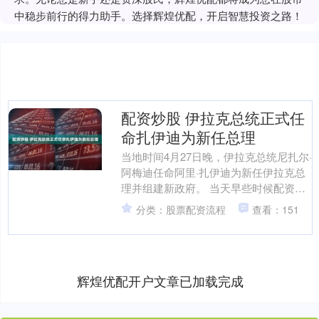
中稳步前行的得力助手。选择辉煌优配，开启智慧投资之路！
配资炒股 伊拉克总统正式任
命扎伊迪为新任总理
当地时间4月27日晚，伊拉克总统尼扎尔·
阿梅迪任命阿里·扎伊迪为新任伊拉克总
理并组建新政府。 当天早些时候配资炒
股，伊拉克国民议会最大党团“协调框架
分类：股票配资流程
查看：151
联盟”各政党....
辉煌优配开户文章已加载完成