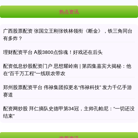
热点资讯
广西股票配资 张国立王刚张铁林领衔《断金》，铁三角同台
有多炸？
理财配资平台 A股3800点惊魂！好戏还在后头
配资低息炒股配资门户 思想耀岭南 | 第四集嘉宾大揭秘：他
在“百千万工程”一线联农带农
郑州股票配资平台 伟禄集团拟更名“伟禄科技” 发力千亿手游
赛道
配资网炒股 拜仁摘队史德甲第34冠，主帅孔帕尼：“一切还没
结束”