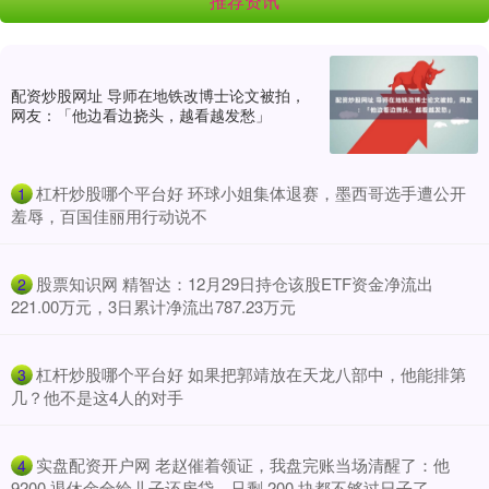
推荐资讯
配资炒股网址 导师在地铁改博士论文被拍，
网友：「他边看边挠头，越看越发愁」
​杠杆炒股哪个平台好 环球小姐集体退赛，墨西哥选手遭公开
1
羞辱，百国佳丽用行动说不
​股票知识网 精智达：12月29日持仓该股ETF资金净流出
2
221.00万元，3日累计净流出787.23万元
​杠杆炒股哪个平台好 如果把郭靖放在天龙八部中，他能排第
3
几？他不是这4人的对手
​实盘配资开户网 老赵催着领证，我盘完账当场清醒了：他
4
9200 退休金全给儿子还房贷，只剩 200 块都不够过日子了