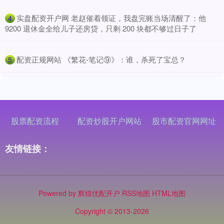
​实盘配资开户网 老赵催着领证，我盘完账当场清醒了：他
4
9200 退休金全给儿子还房贷，只剩 200 块都不够过日子了
​配资正规网站 《繁花-笔记⑨》：谁，杀死了宝总？
5
股票配资流程
配资炒股开户网站
股市配资官网网址
友情链接：
Powered by
辉煌优配开户
RSS地图
HTML地图
Copyright
© 2013-2026