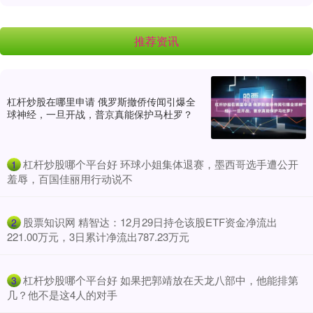
推荐资讯
杠杆炒股在哪里申请 俄罗斯撤侨传闻引爆全
球神经，一旦开战，普京真能保护马杜罗？
​杠杆炒股哪个平台好 环球小姐集体退赛，墨西哥选手遭公开
1
羞辱，百国佳丽用行动说不
​股票知识网 精智达：12月29日持仓该股ETF资金净流出
2
221.00万元，3日累计净流出787.23万元
​杠杆炒股哪个平台好 如果把郭靖放在天龙八部中，他能排第
3
几？他不是这4人的对手