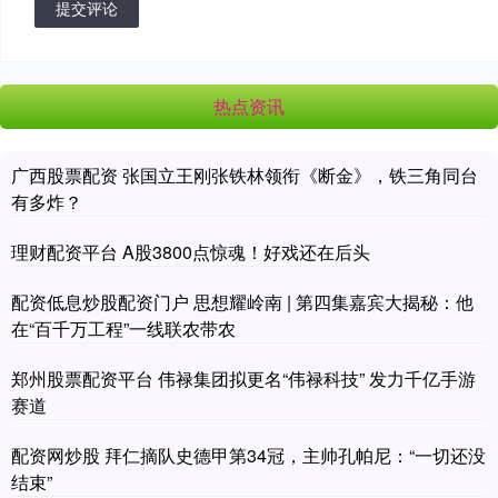
提交评论
热点资讯
广西股票配资 张国立王刚张铁林领衔《断金》，铁三角同台
有多炸？
理财配资平台 A股3800点惊魂！好戏还在后头
配资低息炒股配资门户 思想耀岭南 | 第四集嘉宾大揭秘：他
在“百千万工程”一线联农带农
郑州股票配资平台 伟禄集团拟更名“伟禄科技” 发力千亿手游
赛道
配资网炒股 拜仁摘队史德甲第34冠，主帅孔帕尼：“一切还没
结束”